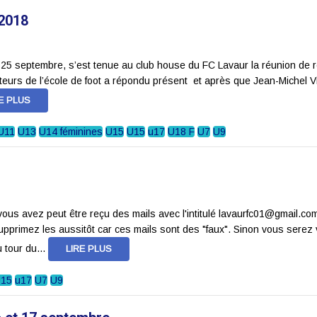
/2018
 25 septembre, s’est tenue au club house du FC Lavaur la réunion de r
teurs de l’école de foot a répondu présent et après que Jean-Michel Vi
RE PLUS
U11
U13
U14 féminines
U15
U15
u17
U18 F
U7
U9
ous avez peut être reçu des mails avec l'intitulé lavaurfc01@gmail.c
primez les aussitôt car ces mails sont des "faux". Sinon vous serez 
 tour du...
LIRE PLUS
15
u17
U7
U9