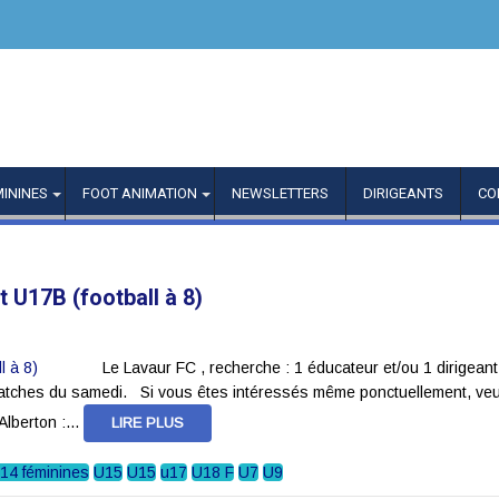
MININES
FOOT ANIMATION
NEWSLETTERS
DIRIGEANTS
CO
 U17B (football à 8)
Le Lavaur FC , recherche : 1 éducateur et/ou 1 dirigeant a
atches du samedi. Si vous êtes intéressés même ponctuellement, veui
lberton :...
LIRE PLUS
14 féminines
U15
U15
u17
U18 F
U7
U9