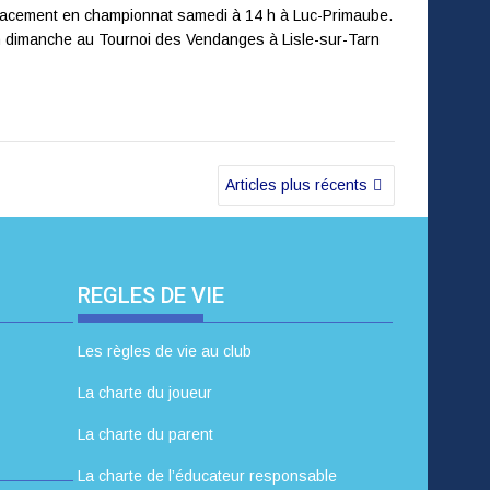
placement en championnat samedi à 14 h à Luc-Primaube.
ion dimanche au Tournoi des Vendanges à Lisle-sur-Tarn
Articles plus récents
REGLES DE VIE
Les règles de vie au club
La charte du joueur
La charte du parent
La charte de l’éducateur responsable