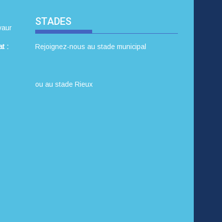
STADES
vaur
t :
Rejoignez-nous au stade municipal
ou au stade Rieux