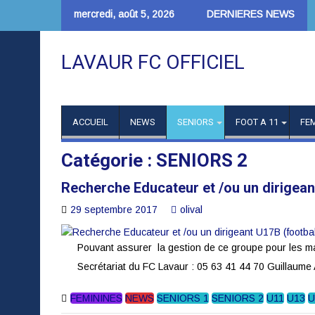
Skip
mercredi, août 5, 2026
DERNIERES NEWS
to
content
LAVAUR FC OFFICIEL
ACCUEIL
NEWS
SENIORS
FOOT A 11
FE
Catégorie :
SENIORS 2
Recherche Educateur et /ou un dirigeant
29 septembre 2017
olival
Pouvant assurer la gestion de ce groupe pour les m
Secrétariat du FC Lavaur : 05 63 41 44 70 Guillaume A
FEMININES
NEWS
SENIORS 1
SENIORS 2
U11
U13
U