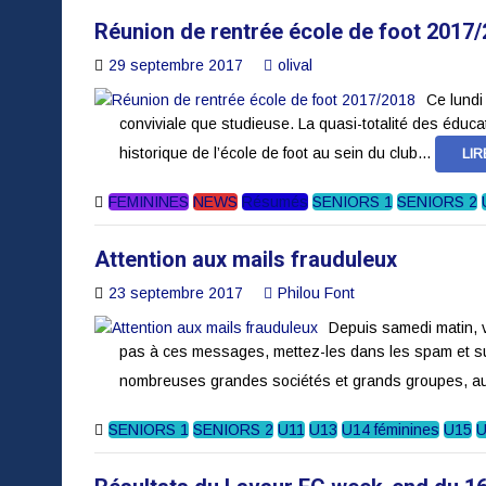
Réunion de rentrée école de foot 2017
29 septembre 2017
olival
Ce lundi
conviviale que studieuse. La quasi-totalité des éduca
historique de l’école de foot au sein du club...
LI
FEMININES
NEWS
Résumés
SENIORS 1
SENIORS 2
Attention aux mails frauduleux
23 septembre 2017
Philou Font
Depuis samedi matin, v
pas à ces messages, mettez-les dans les spam et sup
nombreuses grandes sociétés et grands groupes, au
SENIORS 1
SENIORS 2
U11
U13
U14 féminines
U15
U