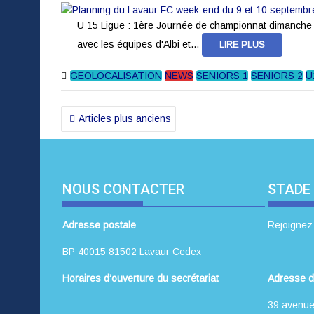
U 15 Ligue : 1ère Journée de championnat dimanche à
avec les équipes d'Albi et...
LIRE PLUS
GEOLOCALISATION
NEWS
SENIORS 1
SENIORS 2
U
Navigation
Articles plus anciens
des
articles
NOUS CONTACTER
STADE
Adresse postale
Rejoignez
BP 40015 81502 Lavaur Cedex
Horaires d’ouverture du secrétariat
Adresse d
39 avenue