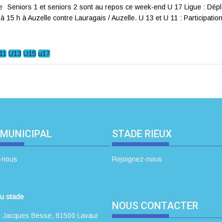
Seniors 1 et seniors 2 sont au repos ce week-end U 17 Ligue : Dé
 15 h à Auzelle contre Lauragais / Auzelle. U 13 et U 11 : Participat
11
U13
U15
u17
 MUNICIPAL
STADE RIEUX
-nous
Rejoignez-nous
u stade
NOUS CONTACTER
 Jacques Besse, 81500 Lavaur