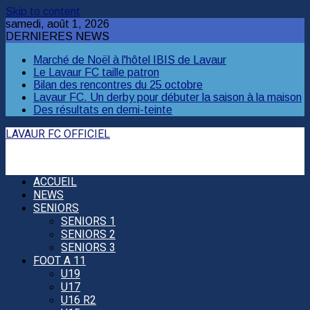
Skip to content
samedi, août 1, 2026
DERNIERES NEWS
Marché de Noël à l'hôtel IBIS de Lavaur
Le Lavaur FC taille patron
Bilan des rencontres du 25 octobre
Lavaur FC. Un derby pour débuter la saison à la maison
Des résultats en demi-teinte
LAVAUR FC OFFICIEL
ACCUEIL
NEWS
SENIORS
SENIORS 1
SENIORS 2
SENIORS 3
FOOT A 11
U19
U17
U16 R2