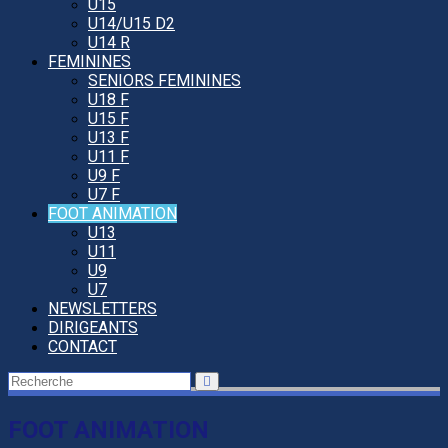
U15
U14/U15 D2
U14 R
FEMININES
SENIORS FEMININES
U18 F
U15 F
U13 F
U11 F
U9 F
U7 F
FOOT ANIMATION
U13
U11
U9
U7
NEWSLETTERS
DIRIGEANTS
CONTACT
FOOT ANIMATION