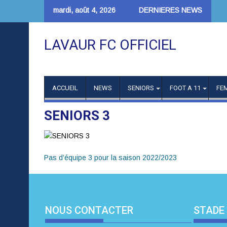
Skip
mardi, août 4, 2026
DERNIERES NEWS
to
content
LAVAUR FC OFFICIEL
ACCUEIL
NEWS
SENIORS
FOOT A 11
FE
SENIORS 3
Pas d’équipe 3 pour la saison 2022/2023
NOUS CONTACTER
STADE