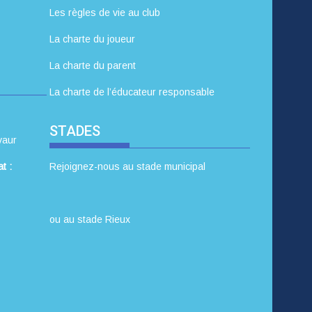
Les règles de vie au club
La charte du joueur
La charte du parent
La charte de l’éducateur responsable
STADES
vaur
t :
Rejoignez-nous au stade municipal
ou au stade Rieux