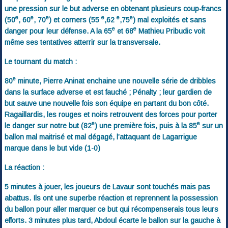
une pression sur le but adverse en obtenant plusieurs coup-francs
e
e
e
e
e
e
(50
, 60
, 70
) et corners (55
,62
,75
) mal exploités et sans
e
e
danger pour leur défense. A la 65
et 68
Mathieu Pribudic voit
même ses tentatives atterrir sur la transversale.
Le tournant du match :
e
80
minute, Pierre Aninat enchaine une nouvelle série de dribbles
dans la surface adverse et est fauché ; Pénalty ; leur gardien de
but sauve une nouvelle fois son équipe en partant du bon côté.
Ragaillardis, les rouges et noirs retrouvent des forces pour porter
e
e
le danger sur notre but (82
) une première fois, puis à la 85
sur un
ballon mal maitrisé et mal dégagé, l’attaquant de Lagarrigue
marque dans le but vide (1-0)
La réaction :
5 minutes à jouer, les joueurs de Lavaur sont touchés mais pas
abattus. Ils ont une superbe réaction et reprennent la possession
du ballon pour aller marquer ce but qui récompenserais tous leurs
efforts. 3 minutes plus tard, Abdoul écarte le ballon sur la gauche à