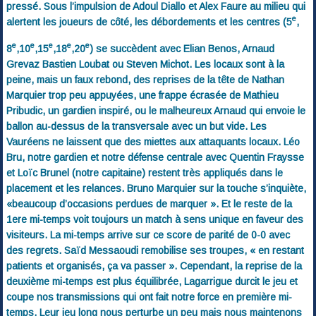
pressé. Sous l’impulsion de Adoul Diallo et Alex Faure au milieu qui
e
alertent les joueurs de côté, les débordements et les centres (5
,
e
e
e
e
e
8
,10
,15
,18
,20
) se succèdent avec Elian Benos, Arnaud
Grevaz Bastien Loubat ou Steven Michot. Les locaux sont à la
peine, mais un faux rebond, des reprises de la tête de Nathan
Marquier trop peu appuyées, une frappe écrasée de Mathieu
Pribudic, un gardien inspiré, ou le malheureux Arnaud qui envoie le
ballon au-dessus de la transversale avec un but vide. Les
Vauréens ne laissent que des miettes aux attaquants locaux. Léo
Bru, notre gardien et notre défense centrale avec Quentin Fraysse
et Loïc Brunel (notre capitaine) restent très appliqués dans le
placement et les relances. Bruno Marquier sur la touche s’inquiète,
«beaucoup d’occasions perdues de marquer ». Et le reste de la
1ere mi-temps voit toujours un match à sens unique en faveur des
visiteurs. La mi-temps arrive sur ce score de parité de 0-0 avec
des regrets. Saïd Messaoudi remobilise ses troupes, « en restant
patients et organisés, ça va passer ». Cependant, la reprise de la
deuxième mi-temps est plus équilibrée, Lagarrigue durcit le jeu et
coupe nos transmissions qui ont fait notre force en première mi-
temps. Leur jeu long nous perturbe un peu mais nous maintenons