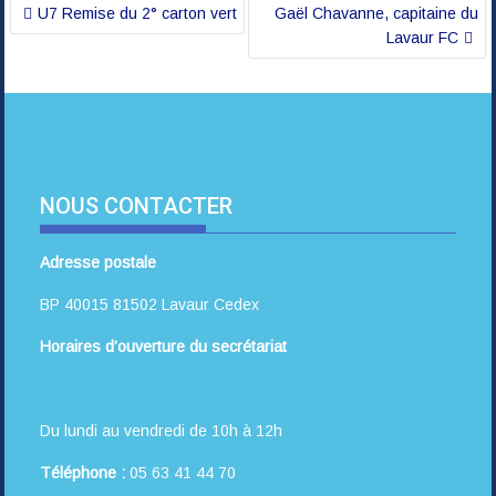
Navigation
U7 Remise du 2° carton vert
Gaël Chavanne, capitaine du
de
Lavaur FC
l’article
NOUS CONTACTER
Adresse postale
BP 40015 81502 Lavaur Cedex
Horaires d’ouverture du secrétariat
Du lundi au vendredi de 10h à 12h
Téléphone :
05 63 41 44 70