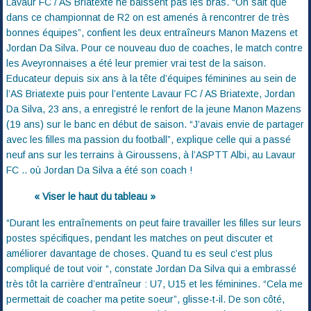
Lavaur FC / AS Briatexte ne baissent pas les bras. “On sait que
dans ce championnat de R2 on est amenés à rencontrer de très
bonnes équipes”, confient les deux entraîneurs Manon Mazens et
Jordan Da Silva. Pour ce nouveau duo de coaches, le match contre
les Aveyronnaises a été leur premier vrai test de la saison.
Educateur depuis six ans à la tête d’équipes féminines au sein de
l’AS Briatexte puis pour l’entente Lavaur FC / AS Briatexte, Jordan
Da Silva, 23 ans, a enregistré le renfort de la jeune Manon Mazens
(19 ans) sur le banc en début de saison. “J’avais envie de partager
avec les filles ma passion du football”, explique celle qui a passé
neuf ans sur les terrains à Giroussens, à l’ASPTT Albi, au Lavaur
FC .. où Jordan Da Silva a été son coach !
« Viser le haut du tableau »
“Durant les entraînements on peut faire travailler les filles sur leurs
postes spécifiques, pendant les matches on peut discuter et
améliorer davantage de choses. Quand tu es seul c’est plus
compliqué de tout voir “, constate Jordan Da Silva qui a embrassé
très tôt la carrière d’entraîneur : U7, U15 et les féminines. “Cela me
permettait de coacher ma petite soeur”, glisse-t-il. De son côté,