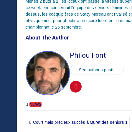
Menés 2 buts à 1, les locaux ont passé la vitesse supé
ce week-end concernait l’équipe des seniors féminines de
dessus, les coéquipières de Stacy Moreau ont rivalisé e
physiquement pour aboutir à un score lourd en fin de ma
championnat le 25 septembre.
About The Author
Philou Font
See author's posts
NEWS
Navigation
Court mais précieux succès à Muret des seniors 1
de
l’article