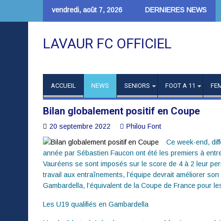
Skip
vendredi, août 7, 2026
DERNIERES NEWS
to
content
LAVAUR FC OFFICIEL
ACCUEIL
NEWS
SENIORS
FOOT A 11
FE
Bilan globalement positif en Coupe
20 septembre 2022
Philou Font
Ce week-end, dif
année par Sébastien Faucon ont été les premiers à entrer
Vauréens se sont imposés sur le score de 4 à 2 leur perme
travail aux entraînements, l’équipe devrait améliorer s
Gambardella, l’équivalent de la Coupe de France pour le
Les U19 qualifiés en Gambardella