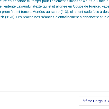
rieure en seconde mi-temps pour finalement s’imposer 4 buts à 2 face
 l’entente Lavaur/Briatexte qui était alignée en Coupe de France. Face
n première mi-temps. Menées au score (1-3), elles ont cédé face à de
tch (11-3). Les prochaines séances d’entraînement s’annoncent studie
Jérôme Hergault, 