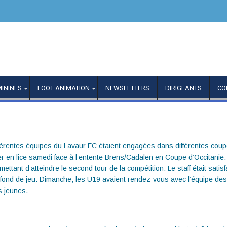
MININES
FOOT ANIMATION
NEWSLETTERS
DIRIGEANTS
CO
férentes équipes du Lavaur FC étaient engagées dans différentes coup
 en lice samedi face à l’entente Brens/Cadalen en Coupe d’Occitanie. Po
ttant d’atteindre le second tour de la compétition. Le staff était satis
on fond de jeu. Dimanche, les U19 avaient rendez-vous avec l’équipe de
s jeunes.