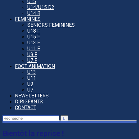
U15
U14/U15 D2
U14 R
FEMININES
SENIORS FEMININES
U18 F
U15 F
U13 F
U11 F
U9 F
U7 F
FOOT ANIMATION
U13
U11
U9
U7
NEWSLETTERS
DIRIGEANTS
CONTACT
Bientôt la reprise !