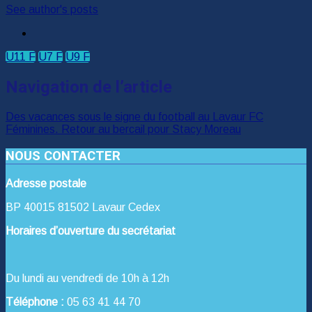
See author's posts
U11 F
U7 F
U9 F
Navigation de l’article
Des vacances sous le signe du football au Lavaur FC
Féminines. Retour au bercail pour Stacy Moreau
NOUS CONTACTER
Adresse postale
BP 40015 81502 Lavaur Cedex
Horaires d’ouverture du secrétariat
Du lundi au vendredi de 10h à 12h
Téléphone :
05 63 41 44 70