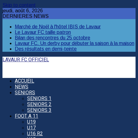
Skip to content
jeudi, août 6, 2026
DERNIERES NEWS
Marché de Noël à l'hôtel IBIS de Lavaur
Le Lavaur FC taille patron
Bilan des rencontres du 25 octobre
Lavaur FC. Un derby pour débuter la saison à la maison
Des résultats en demi-teinte
LAVAUR FC OFFICIEL
ACCUEIL
NEWS
SENIORS
SENIORS 1
SENIORS 2
SENIORS 3
FOOT A 11
U19
U17
U16 R2