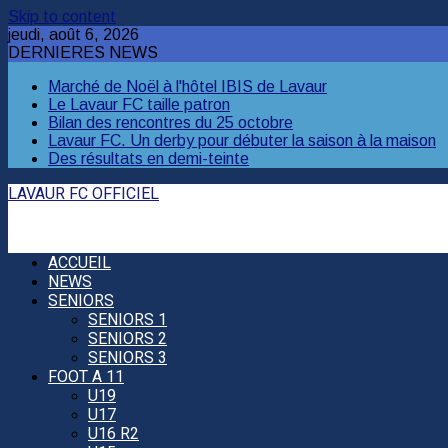
Skip to content
jeudi, août 6, 2026
DERNIERES NEWS
Marché de Noël à l'hôtel IBIS de Lavaur
Le Lavaur FC taille patron
Bilan des rencontres du 25 octobre
Lavaur FC. Un derby pour débuter la saison à la maison
Des résultats en demi-teinte
LAVAUR FC OFFICIEL
ACCUEIL
NEWS
SENIORS
SENIORS 1
SENIORS 2
SENIORS 3
FOOT A 11
U19
U17
U16 R2