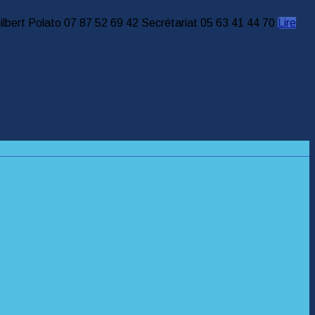
Gilbert Polato 07 87 52 69 42 Secrétariat 05 63 41 44 70
Lire