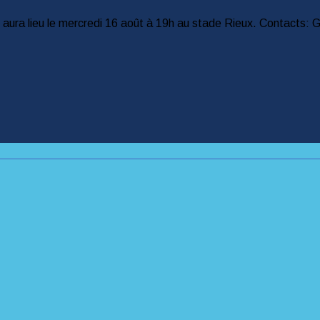
aura lieu le mercredi 16 août à 19h au stade Rieux. Contacts: 