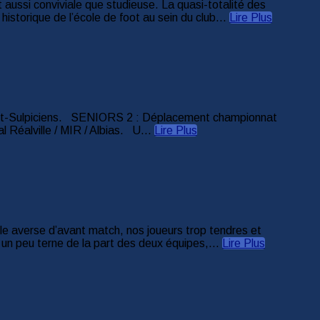
 aussi conviviale que studieuse. La quasi-totalité des
istorique de l’école de foot au sein du club...
Lire Plus
nt-Sulpiciens. SENIORS 2 : Déplacement championnat
 Réalville / MIR / Albias. U...
Lire Plus
e averse d’avant match, nos joueurs trop tendres et
 un peu terne de la part des deux équipes,...
Lire Plus