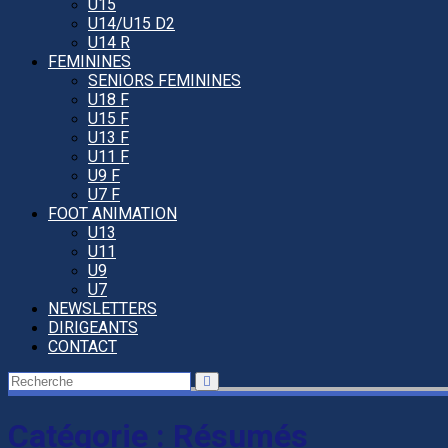
U15
U14/U15 D2
U14 R
FEMININES
SENIORS FEMININES
U18 F
U15 F
U13 F
U11 F
U9 F
U7 F
FOOT ANIMATION
U13
U11
U9
U7
NEWSLETTERS
DIRIGEANTS
CONTACT
Catégorie :
Résumés