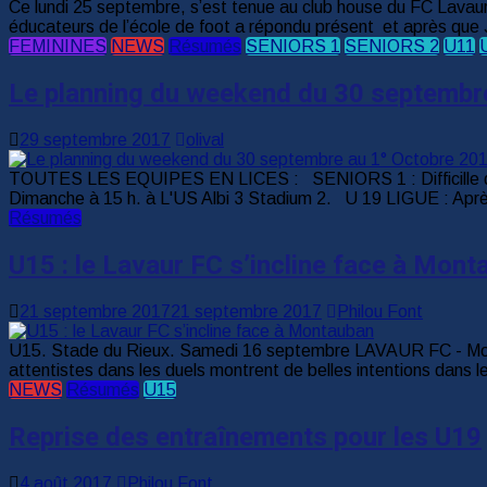
Ce lundi 25 septembre, s’est tenue au club house du FC Lavaur 
éducateurs de l’école de foot a répondu présent et après que Je
FEMININES
NEWS
Résumés
SENIORS 1
SENIORS 2
U11
Le planning du weekend du 30 septembr
29 septembre 2017
olival
TOUTES LES EQUIPES EN LICES : SENIORS 1 : Difficille dé
Dimanche à 15 h. à L'US Albi 3 Stadium 2. U 19 LIGUE : Après l
Résumés
U15 : le Lavaur FC s’incline face à Mont
21 septembre 2017
21 septembre 2017
Philou Font
U15. Stade du Rieux. Samedi 16 septembre LAVAUR FC - Montaub
attentistes dans les duels montrent de belles intentions dans l
NEWS
Résumés
U15
Reprise des entraînements pour les U19
4 août 2017
Philou Font