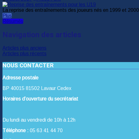
La reprise des entraînements des joueurs nés en 1999 et 2000 
Plus
Résumés
Navigation des articles
Articles plus anciens
Articles plus récents
NOUS CONTACTER
Adresse postale
BP 40015 81502 Lavaur Cedex
Horaires d’ouverture du secrétariat
Du lundi au vendredi de 10h à 12h
Téléphone :
05 63 41 44 70