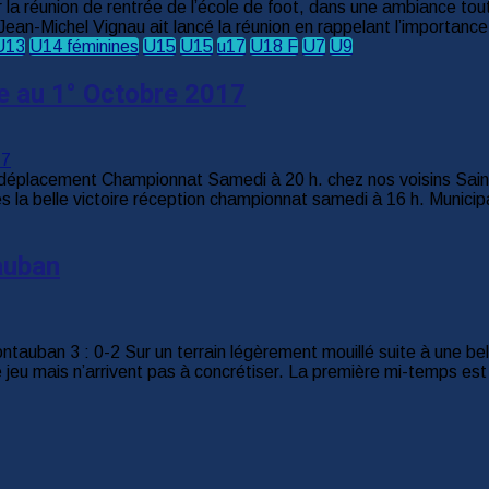
la réunion de rentrée de l’école de foot, dans une ambiance tout
an-Michel Vignau ait lancé la réunion en rappelant l’importance h
U13
U14 féminines
U15
U15
u17
U18 F
U7
U9
e au 1° Octobre 2017
placement Championnat Samedi à 20 h. chez nos voisins Sai
a belle victoire réception championnat samedi à 16 h. Municipal
auban
an 3 : 0-2 Sur un terrain légèrement mouillé suite à une bell
e jeu mais n’arrivent pas à concrétiser. La première mi-temps est