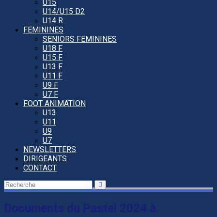
U15
U14/U15 D2
U14 R
FEMININES
SENIORS FEMININES
U18 F
U15 F
U13 F
U11 F
U9 F
U7 F
FOOT ANIMATION
U13
U11
U9
U7
NEWSLETTERS
DIRIGEANTS
CONTACT
Documents du Pastel 2024 à