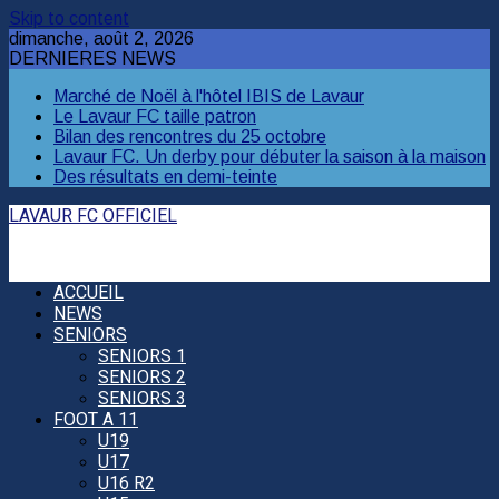
Skip to content
dimanche, août 2, 2026
DERNIERES NEWS
Marché de Noël à l'hôtel IBIS de Lavaur
Le Lavaur FC taille patron
Bilan des rencontres du 25 octobre
Lavaur FC. Un derby pour débuter la saison à la maison
Des résultats en demi-teinte
LAVAUR FC OFFICIEL
ACCUEIL
NEWS
SENIORS
SENIORS 1
SENIORS 2
SENIORS 3
FOOT A 11
U19
U17
U16 R2