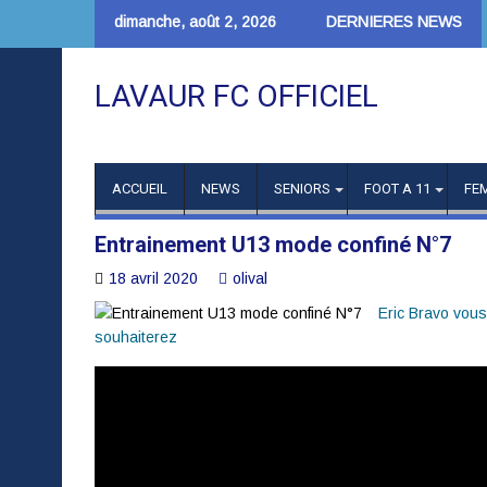
Skip
dimanche, août 2, 2026
DERNIERES NEWS
to
content
LAVAUR FC OFFICIEL
ACCUEIL
NEWS
SENIORS
FOOT A 11
FE
Entrainement U13 mode confiné N°7
18 avril 2020
olival
Eric Bravo vous
souhaiterez