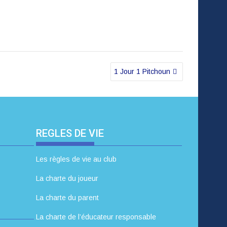
1 Jour 1 Pitchoun
REGLES DE VIE
Les règles de vie au club
La charte du joueur
La charte du parent
La charte de l’éducateur responsable