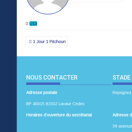
U13
Navigation
1 Jour 1 Pitchoun
de
l’article
NOUS CONTACTER
STADE
Adresse postale
Rejoignez
BP 40015 81502 Lavaur Cedex
Horaires d’ouverture du secrétariat
Adresse d
39 avenue