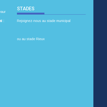
STADES
vaur
t :
Rejoignez-nous au stade municipal
ou au stade Rieux