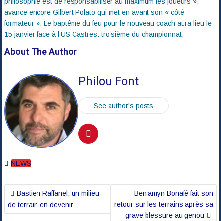
philosophie est de responsabiliser au maximum les joueurs »,
avance encore Gilbert Polato qui met en avant son « côté
formateur ». Le baptême du feu pour le nouveau coach aura lieu le
15 janvier face à l’US Castres, troisième du championnat.
About The Author
Philou Font
See author's posts
NEWS
Navigation
Bastien Raffanel, un milieu
Benjamyn Bonafé fait son
de
retour sur les terrains après sa
de terrain en devenir
l’article
grave blessure au genou