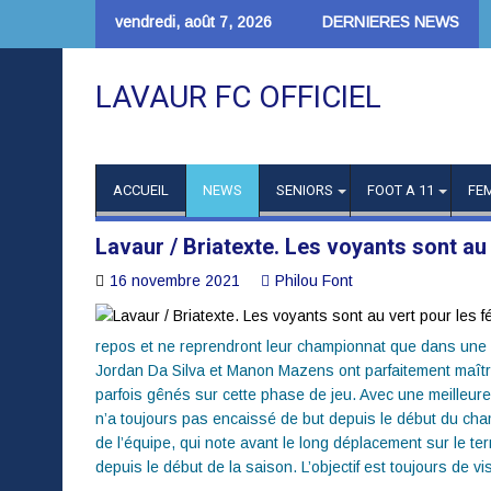
Skip
vendredi, août 7, 2026
DERNIERES NEWS
to
content
LAVAUR FC OFFICIEL
ACCUEIL
NEWS
SENIORS
FOOT A 11
FE
Lavaur / Briatexte. Les voyants sont au
16 novembre 2021
Philou Font
repos et ne reprendront leur championnat que dans une 
Jordan Da Silva et Manon Mazens ont parfaitement maîtrisé
parfois gênés sur cette phase de jeu. Avec une meilleure fi
n’a toujours pas encaissé de but depuis le début du cha
de l’équipe, qui note avant le long déplacement sur le terr
depuis le début de la saison. L’objectif est toujours de v