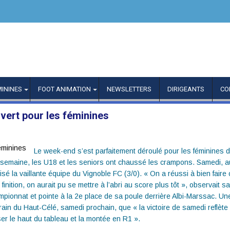
MININES
FOOT ANIMATION
NEWSLETTERS
DIRIGEANTS
CO
 vert pour les féminines
Le week-end s’est parfaitement déroulé pour les féminines d
semaine, les U18 et les seniors ont chaussé les crampons. Samedi, a
 la vaillante équipe du Vignoble FC (3/0). « On a réussi à bien faire c
nition, on aurait pu se mettre à l’abri au score plus tôt », observait sa
mpionnat et pointe à la 2e place de sa poule derrière Albi-Marssac. U
ain du Haut-Célé, samedi prochain, que « la victoire de samedi reflète l’e
iser le haut du tableau et la montée en R1 ».