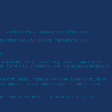
ienne, le soleil va se découvrir au fil de la mâtinée…
emier plateau), Louis (idem), Pierre (idem), Issa,
e.
 avec seulement 3 joueurs. Alors, pour que chaque équipe
, Pierre et Louis (merci à eux) et nous prêterons des joueurs
de surcroît. Un peu « santons » au début du premier match, un
buts marqués au final…attention de ne pas s’endormir sur ses
outien apporté aux pitchouns et…qu’on se le dise…nous