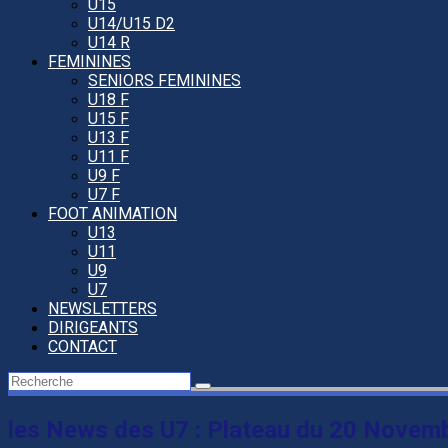
U15
U14/U15 D2
U14 R
FEMININES
SENIORS FEMININES
U18 F
U15 F
U13 F
U11 F
U9 F
U7 F
FOOT ANIMATION
U13
U11
U9
U7
NEWSLETTERS
DIRIGEANTS
CONTACT
les News des U7 : Plateau du 20 Novem