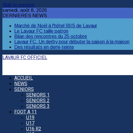
Skip to content
samedi, août 8, 2026
DERNIERES NEWS
Marché de Noël à l'hôtel IBIS de Lavaur
Le Lavaur FC taille patron
Bilan des rencontres du 25 octobre
Lavaur FC. Un derby pour débuter la saison à la maison
Des résultats en demi-teinte
LAVAUR FC OFFICIEL
ACCUEIL
NEWS
SENIORS
SENIORS 1
SENIORS 2
SENIORS 3
FOOT A 11
U19
U17
U16 R2