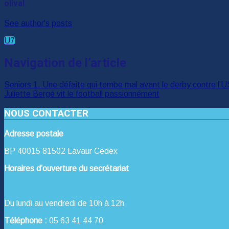
olival
See author's posts
U7
Navigation de l’article
Seniors 1. Une défaite qui tombe mal avant le derby contre l’U
Juliette Bergé vit le football passionnément
NOUS CONTACTER
Adresse postale
BP 40015 81502 Lavaur Cedex
Horaires d’ouverture du secrétariat
Du lundi au vendredi de 10h à 12h
Téléphone :
05 63 41 44 70