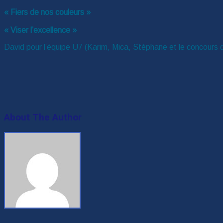
« Fiers de nos couleurs »
« Viser l’excellence »
David pour l’équipe U7 (Karim, Mica, Stéphane et le concours 
About The Author