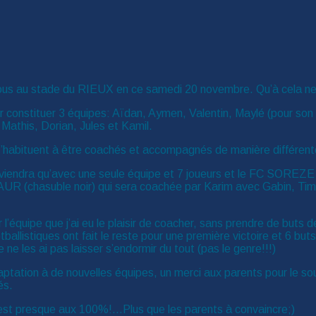
z nous au stade du RIEUX en ce samedi 20 novembre. Qu’à cela ne t
constituer 3 équipes: Aïdan, Aymen, Valentin, Maylé (pour son pr
Mathis, Dorian, Jules et Kamil.
s’habituent à être coachés et accompagnés de manière différent
 viendra qu’avec une seule équipe et 7 joueurs et le FC SOREZE
R (chasuble noir) qui sera coachée par Karim avec Gabin, Timéo
’équipe que j’ai eu le plaisir de coacher, sans prendre de buts 
ootballistiques ont fait le reste pour une première victoire et 6 
ne les ai pas laisser s’endormir du tout (pas le genre!!!)
aptation à de nouvelles équipes, un merci aux parents pour le s
és.
 y est presque aux 100%!…Plus que les parents à convaincre;)