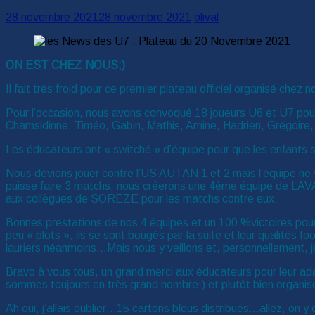
28 novembre 2021
28 novembre 2021
olival
ON EST CHEZ NOUS;)
Il fait très froid pour ce premier plateau officiel organisé che
Pour l’occasion, nous avons convoqué 18 joueurs U6 et U7 pour 
Chamsidinne, Timéo, Gabin, Mathis, Amine, Hadrien, Grégoire, 
Les éducateurs ont « switché » d’équipe pour que les enfants 
Nous devions jouer contre l’US AUTAN 1 et 2 mais l’équipe ne
puisse faire 3 matchs, nous créerons une 4ème équipe de LAVAU
aux collègues de SOREZE pour les matchs contre eux.
Bonnes prestations de nos 4 équipes et un 100 %victoires pour l
peu « plots », ils se sont bougés par la suite et leur qualités f
lauriers néanmoins…Mais nous y veillons et, personnellement, je 
Bravo à vous tous, un grand merci aux éducateurs pour leur ad
sommes toujours en très grand nombre;) et plutôt bien organis
Ah oui, j’allais oublier…15 cartons bleus distribués…allez, on