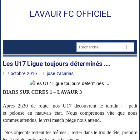
Skip
to
LAVAUR FC OFFICIEL
content
Les U17 Ligue toujours déterminés ….
7 octobre 2016
jose zacarias
BIARS SUR CERES 1 – LAVAUR 3
Apres 2h30 de route, nos U17 découvrent le terrain : petit
et pelouse en mauvais état. Nous comprenons vite que nous
sommes attendus, le vrai match piège nous attend.
Nos objectifs restent les mêmes : rester dans le trio de tête, prendre
les 4 points, préparer les matchs suivants.