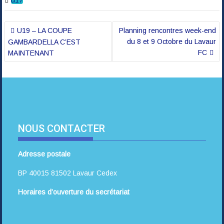
Navigation
U19 – LA COUPE
Planning rencontres week-end
de
du 8 et 9 Octobre du Lavaur
GAMBARDELLA C’EST
l’article
FC
MAINTENANT
NOUS CONTACTER
Adresse postale
BP 40015 81502 Lavaur Cedex
Horaires d’ouverture du secrétariat