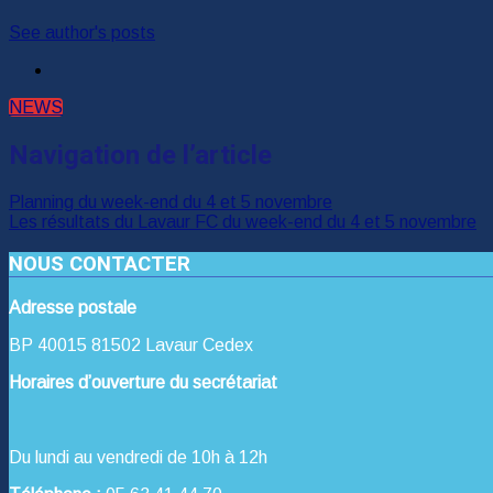
See author's posts
NEWS
Navigation de l’article
Planning du week-end du 4 et 5 novembre
Les résultats du Lavaur FC du week-end du 4 et 5 novembre
NOUS CONTACTER
Adresse postale
BP 40015 81502 Lavaur Cedex
Horaires d’ouverture du secrétariat
Du lundi au vendredi de 10h à 12h