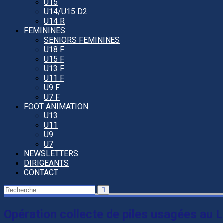
U15
U14/U15 D2
U14 R
FEMININES
SENIORS FEMININES
U18 F
U15 F
U13 F
U11 F
U9 F
U7 F
FOOT ANIMATION
U13
U11
U9
U7
NEWSLETTERS
DIRIGEANTS
CONTACT
Opération collecte de piles usagées au L