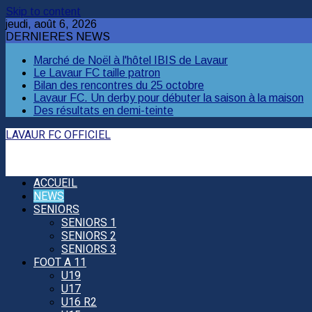
Skip to content
jeudi, août 6, 2026
DERNIERES NEWS
Marché de Noël à l'hôtel IBIS de Lavaur
Le Lavaur FC taille patron
Bilan des rencontres du 25 octobre
Lavaur FC. Un derby pour débuter la saison à la maison
Des résultats en demi-teinte
LAVAUR FC OFFICIEL
ACCUEIL
NEWS
SENIORS
SENIORS 1
SENIORS 2
SENIORS 3
FOOT A 11
U19
U17
U16 R2