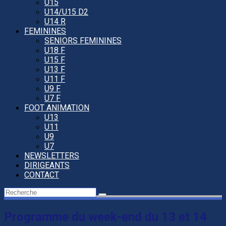
U15
U14/U15 D2
U14 R
FEMININES
SENIORS FEMININES
U18 F
U15 F
U13 F
U11 F
U9 F
U7 F
FOOT ANIMATION
U13
U11
U9
U7
NEWSLETTERS
DIRIGEANTS
CONTACT
Programme du week-end du 13 et 14