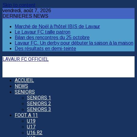
Skip to content
vendredi, août 7, 2026
DERNIERES NEWS
Marché de Noël à l'hôtel IBIS de Lavaur
Le Lavaur FC taille patron
Bilan des rencontres du 25 octobre
Lavaur FC. Un derby pour débuter la saison à la maison
Des résultats en demi-teinte
LAVAUR FC OFFICIEL
ACCUEIL
NEWS
SENIORS
SENIORS 1
SENIORS 2
SENIORS 3
FOOT A 11
U19
U17
U16 R2