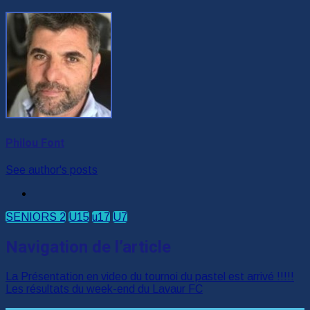
Philou Font
See author's posts
SENIORS 2
U15
u17
U7
Navigation de l’article
La Présentation en video du tournoi du pastel est arrivé !!!!!
Les résultats du week-end du Lavaur FC