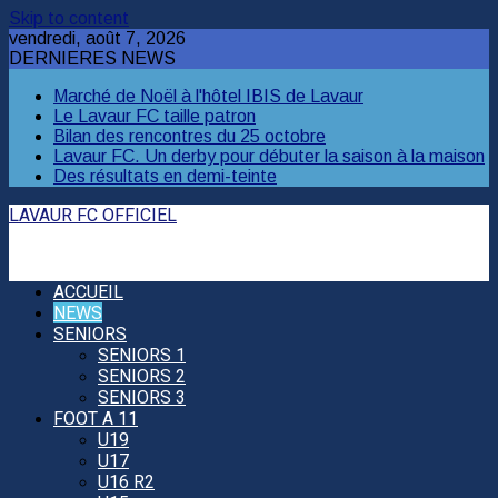
Skip to content
vendredi, août 7, 2026
DERNIERES NEWS
Marché de Noël à l'hôtel IBIS de Lavaur
Le Lavaur FC taille patron
Bilan des rencontres du 25 octobre
Lavaur FC. Un derby pour débuter la saison à la maison
Des résultats en demi-teinte
LAVAUR FC OFFICIEL
ACCUEIL
NEWS
SENIORS
SENIORS 1
SENIORS 2
SENIORS 3
FOOT A 11
U19
U17
U16 R2