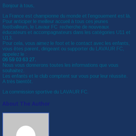
Bonjour à tous,
La France est championne du monde et l’engouement est là.
Pour anticiper le meilleur accueil à tous ces jeunes
footballeurs, le Lavaur FC recherche de nouveaux
éducateurs et accompagnateurs dans les catégories U11 et
U13.
Pour cela, vous aimez le foot et le contact avec les enfants,
vous êtes parent, dirigeant ou supporter du LAVAUR FC,
appelez le :
06 59 03 63 27.
Nous vous donnerons toutes les informations que vous
souhaitez.
Les enfants et le club comptent sur vous pour leur réussite.
A très bientôt.
La commission sportive du LAVAUR FC.
About The Author