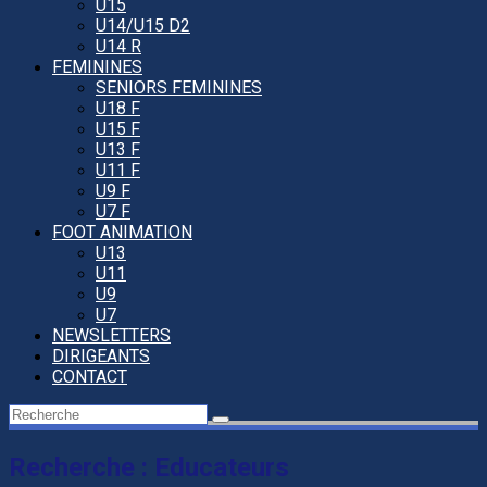
U15
U14/U15 D2
U14 R
FEMININES
SENIORS FEMININES
U18 F
U15 F
U13 F
U11 F
U9 F
U7 F
FOOT ANIMATION
U13
U11
U9
U7
NEWSLETTERS
DIRIGEANTS
CONTACT
Recherche : Educateurs