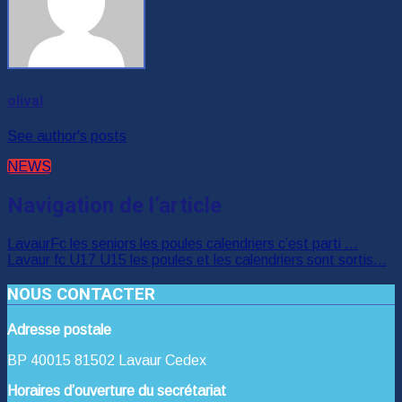
olival
See author's posts
NEWS
Navigation de l’article
LavaurFc les seniors les poules calendriers c’est parti …
Lavaur fc U17 U15 les poules et les calendriers sont sortis…
NOUS CONTACTER
Adresse postale
BP 40015 81502 Lavaur Cedex
Horaires d’ouverture du secrétariat