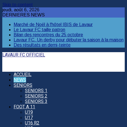
Skip to content
jeudi, août 6, 2026
DERNIERES NEWS
Marché de Noël à l'hôtel IBIS de Lavaur
Le Lavaur FC taille patron
Bilan des rencontres du 25 octobre
Lavaur FC. Un derby pour débuter la saison à la maison
Des résultats en demi-teinte
LAVAUR FC OFFICIEL
ACCUEIL
NEWS
SENIORS
SENIORS 1
SENIORS 2
SENIORS 3
FOOT A 11
U19
U17
U16 R2