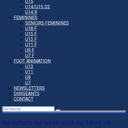
U15
U14/U15 D2
U14 R
FEMININES
SENIORS FEMININES
U18 F
U15 F
U13 F
U11 F
U9 F
U7 F
FOOT ANIMATION
U13
U11
U9
U7
NEWSLETTERS
DIRIGEANTS
CONTACT
Résultats du week-end du 18 et 19