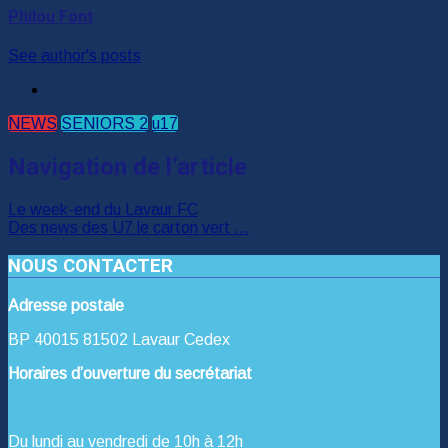
Philou Font
See author's posts
NEWS
SENIORS 2
u17
Navigation de l’article
Le week-end du Lavaur FC
Des news des U7 le carton vert …
NOUS CONTACTER
Adresse postale
BP 40015 81502 Lavaur Cedex
Horaires d’ouverture du secrétariat
Du lundi au vendredi de 10h à 12h