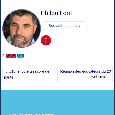
Philou Font
See author's posts
NEWS
U15
Navigation
U15: encore un score de
Reunion des éducateurs du 23
de
avril 2018
parité
l’article