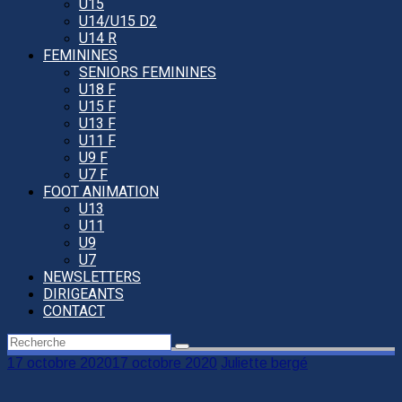
U15
U14/U15 D2
U14 R
FEMININES
SENIORS FEMININES
U18 F
U15 F
U13 F
U11 F
U9 F
U7 F
FOOT ANIMATION
U13
U11
U9
U7
NEWSLETTERS
DIRIGEANTS
CONTACT
17 octobre 2020
17 octobre 2020
Juliette bergé