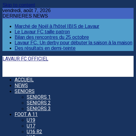
Skip to content
vendredi, août 7, 2026
DERNIERES NEWS
Marché de Noël à l'hôtel IBIS de Lavaur
Le Lavaur FC taille patron
Bilan des rencontres du 25 octobre
Lavaur FC. Un derby pour débuter la saison à la maison
Des résultats en demi-teinte
LAVAUR FC OFFICIEL
ACCUEIL
NEWS
SENIORS
SENIORS 1
SENIORS 2
SENIORS 3
FOOT A 11
U19
U17
U16 R2