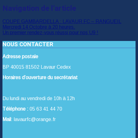
Navigation de l’article
COUPE GAMBARDELLA : LAVAUR FC – RANGUEIL
Mercredi 14 Octobre à 20 heures.
Un premier rendez-vous réussi pour nos U9 !
NOUS CONTACTER
Adresse postale
BP 40015 81502 Lavaur Cedex
Horaires d’ouverture du secrétariat
Du lundi au vendredi de 10h à 12h
Téléphone :
05 63 41 44 70
Mail
: lavaurfc@orange.fr