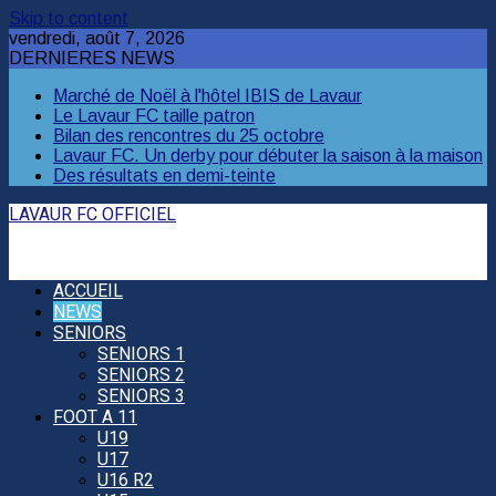
Skip to content
vendredi, août 7, 2026
DERNIERES NEWS
Marché de Noël à l'hôtel IBIS de Lavaur
Le Lavaur FC taille patron
Bilan des rencontres du 25 octobre
Lavaur FC. Un derby pour débuter la saison à la maison
Des résultats en demi-teinte
LAVAUR FC OFFICIEL
ACCUEIL
NEWS
SENIORS
SENIORS 1
SENIORS 2
SENIORS 3
FOOT A 11
U19
U17
U16 R2