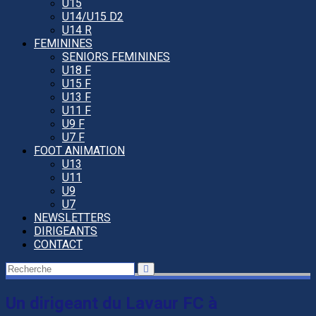
U15
U14/U15 D2
U14 R
FEMININES
SENIORS FEMININES
U18 F
U15 F
U13 F
U11 F
U9 F
U7 F
FOOT ANIMATION
U13
U11
U9
U7
NEWSLETTERS
DIRIGEANTS
CONTACT
Un dirigeant du Lavaur FC à