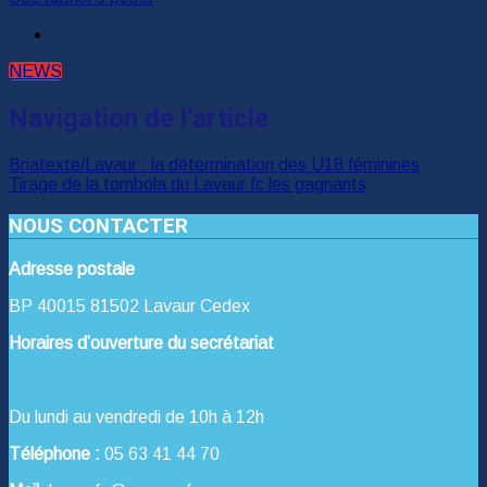
NEWS
Navigation de l’article
Briatexte/Lavaur : la détermination des U18 féminines
Tirage de la tombola du Lavaur fc les gagnants
NOUS CONTACTER
Adresse postale
BP 40015 81502 Lavaur Cedex
Horaires d’ouverture du secrétariat
Du lundi au vendredi de 10h à 12h
Téléphone :
05 63 41 44 70