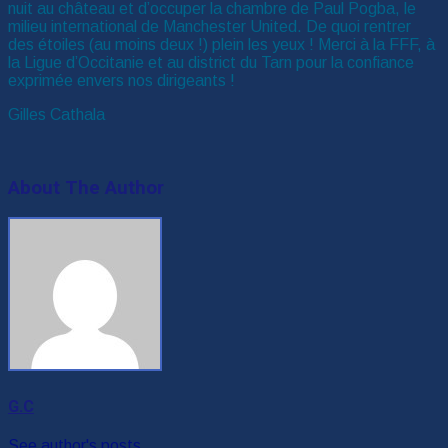
nuit au château et d’occuper la chambre de Paul Pogba, le
milieu international de Manchester United. De quoi rentrer
des étoiles (au moins deux !) plein les yeux ! Merci à la FFF, à
la Ligue d’Occitanie et au district du Tarn pour la confiance
exprimée envers nos dirigeants !
Gilles Cathala
About The Author
G.C
See author's posts