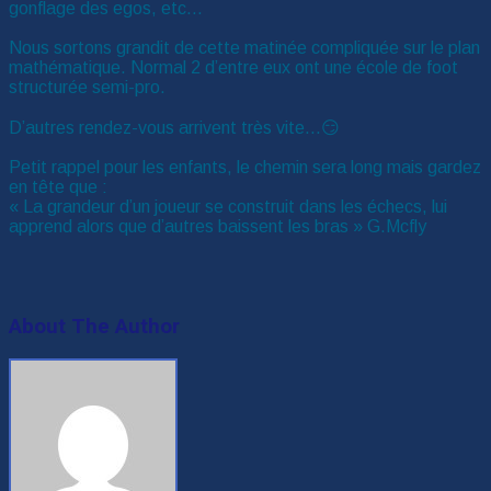
gonflage des egos, etc…
Nous sortons grandit de cette matinée compliquée sur le plan
mathématique. Normal 2 d’entre eux ont une école de foot
structurée semi-pro.
D’autres rendez-vous arrivent très vite…😏
Petit rappel pour les enfants, le chemin sera long mais gardez
en tête que :
« La grandeur d’un joueur se construit dans les échecs, lui
apprend alors que d’autres baissent les bras » G.Mcfly
About The Author