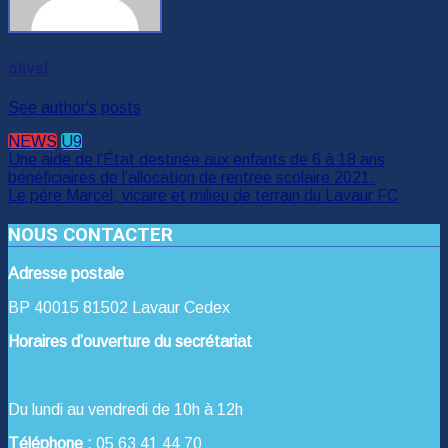
olival
See author's posts
NEWS
U9
Navigation
Une aide de l’État destinée aux enfants de 6 à 18 ans
bénéficiaires de l’allocation de rentrée scolaire 2021.
de
Le père Marcel, vicaire et milieu de terrain du Lavaur FC
l’article
NOUS CONTACTER
Adresse postale
BP 40015 81502 Lavaur Cedex
Horaires d’ouverture du secrétariat
Du lundi au vendredi de 10h à 12h
Téléphone :
05 63 41 44 70