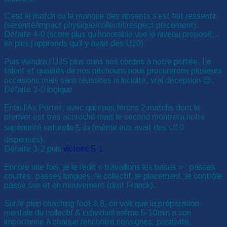
C’est le match ou le manque des absents s’est fait ressentir
(sérénité/impact physique/collectif/respect placement).
Défaite 4-0 (score plus qu’honorable vue le niveau proposé…
en plus j’apprends qu’il y avait des U10)
Puis viendra l’UJS plus dans nos cordes à notre portée. Le
talent et qualités de nos pitchouns nous procurerons plusieurs
occasions mais sans réussites ni lucidité, vrai déception 😔.
Défaite 3-0 logique
Enfin l’As Portet, avec qui nous ferons 2 matchs dont le
premier est très accroché mais le second montrera notre
supériorité naturelle💪👍 (même eux avait des U10
dispensés).
Défaite 3-2 puis
victoire 5-1
Encore une fois, je le redit « travaillons les bases » : passes
courtes, passes longues, le collectif, le placement, le contrôle
passe fixe et en mouvement (dixit Franck).
Sur le plan coaching foot à 8, on voit que la préparation
mentale du collectif & individuel même 5-10min a son
importance à chaque rencontre consignes, positivité,