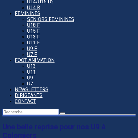
U14/U15 D2
U14 R
FEMININES
SENIORS FEMININES
U18 F
U15 F
U13 F
U11 F
U9 F
U7 F
FOOT ANIMATION
U13
U11
U9
U7
NEWSLETTERS
DIRIGEANTS
CONTACT
Une belle reprise pour nos U9 à
Colomiers