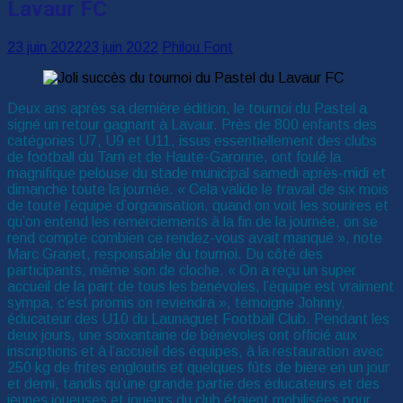
Lavaur FC
23 juin 2022
23 juin 2022
Philou Font
Deux ans après sa dernière édition, le tournoi du Pastel a
signé un retour gagnant à Lavaur. Près de 800 enfants des
catégories U7, U9 et U11, issus essentiellement des clubs
de football du Tarn et de Haute-Garonne, ont foulé la
magnifique pelouse du stade municipal samedi après-midi et
dimanche toute la journée. « Cela valide le travail de six mois
de toute l’équipe d’organisation, quand on voit les sourires et
qu’on entend les remerciements à la fin de la journée, on se
rend compte combien ce rendez-vous avait manqué », note
Marc Granet, responsable du tournoi. Du côté des
participants, même son de cloche. « On a reçu un super
accueil de la part de tous les bénévoles, l’équipe est vraiment
sympa, c’est promis on reviendra », témoigne Johnny,
éducateur des U10 du Launaguet Football Club. Pendant les
deux jours, une soixantaine de bénévoles ont officié aux
inscriptions et à l’accueil des équipes, à la restauration avec
250 kg de frites engloutis et quelques fûts de bière en un jour
et demi, tandis qu’une grande partie des éducateurs et des
jeunes joueuses et joueurs du club étaient mobilisées pour