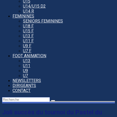
U15
U14/U15 D2
U14 R
FEMININES
SENIORS FEMININES
U18 F
U15 F
U13 F
U11 F
U9 F
U7 F
FOOT ANIMATION
U13
U11
U9
U7
NEWSLETTERS
DIRIGEANTS
CONTACT
Joli succès du tournoi du Pastel du