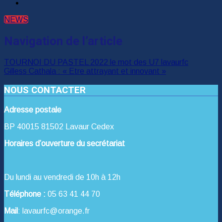
NEWS
Navigation de l’article
TOURNOI DU PASTEL 2022 le mot des U7 lavaurfc
Gilless Cathala : « Etre attrayant et innovant »
NOUS CONTACTER
Adresse postale
BP 40015 81502 Lavaur Cedex
Horaires d’ouverture du secrétariat
Du lundi au vendredi de 10h à 12h
Téléphone :
05 63 41 44 70
Mail
: lavaurfc@orange.fr