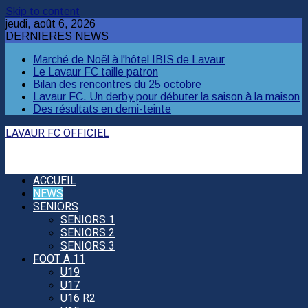
Skip to content
jeudi, août 6, 2026
DERNIERES NEWS
Marché de Noël à l'hôtel IBIS de Lavaur
Le Lavaur FC taille patron
Bilan des rencontres du 25 octobre
Lavaur FC. Un derby pour débuter la saison à la maison
Des résultats en demi-teinte
LAVAUR FC OFFICIEL
ACCUEIL
NEWS
SENIORS
SENIORS 1
SENIORS 2
SENIORS 3
FOOT A 11
U19
U17
U16 R2