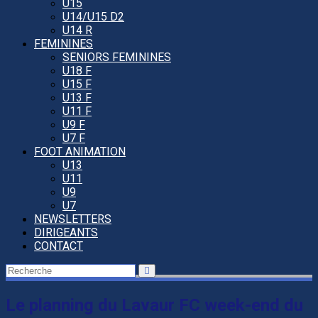
U15
U14/U15 D2
U14 R
FEMININES
SENIORS FEMININES
U18 F
U15 F
U13 F
U11 F
U9 F
U7 F
FOOT ANIMATION
U13
U11
U9
U7
NEWSLETTERS
DIRIGEANTS
CONTACT
Le planning du Lavaur FC week-end du