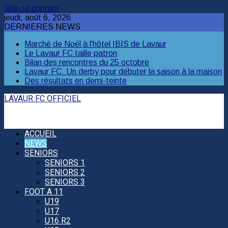
Skip to content
jeudi, août 6, 2026
DERNIERES NEWS
Marché de Noël à l'hôtel IBIS de Lavaur
Le Lavaur FC taille patron
Bilan des rencontres du 25 octobre
Lavaur FC. Un derby pour débuter la saison à la maison
Des résultats en demi-teinte
LAVAUR FC OFFICIEL
ACCUEIL
NEWS
SENIORS
SENIORS 1
SENIORS 2
SENIORS 3
FOOT A 11
U19
U17
U16 R2