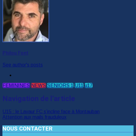
Philou Font
See author's posts
FEMININES
NEWS
SENIORS 1
U11
u17
Navigation de l’article
U15 : le Lavaur FC s’incline face à Montauban
Attention aux mails frauduleux
NOUS CONTACTER