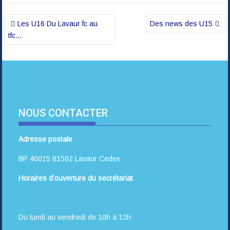
Navigation
Les U16 Du Lavaur fc au
Des news des U15
de
tfc…
l’article
NOUS CONTACTER
Adresse postale
BP 40015 81502 Lavaur Cedex
Horaires d’ouverture du secrétariat
Du lundi au vendredi de 10h à 12h