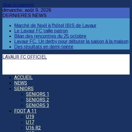
Skip to content
dimanche, août 9, 2026
DERNIERES NEWS
Marché de Noël à l'hôtel IBIS de Lavaur
Le Lavaur FC taille patron
Bilan des rencontres du 25 octobre
Lavaur FC. Un derby pour débuter la saison à la maison
Des résultats en demi-teinte
LAVAUR FC OFFICIEL
ACCUEIL
NEWS
SENIORS
SENIORS 1
SENIORS 2
SENIORS 3
FOOT A 11
U19
U17
U16 R2