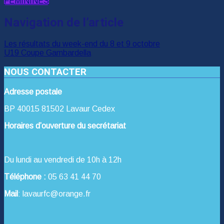
FEMININES
Navigation de l’article
Les résultats du week-end du 8 et 9 octobre
U19 Coupe Gambardella
NOUS CONTACTER
Adresse postale
BP 40015 81502 Lavaur Cedex
Horaires d’ouverture du secrétariat
Du lundi au vendredi de 10h à 12h
Téléphone :
05 63 41 44 70
Mail
: lavaurfc@orange.fr