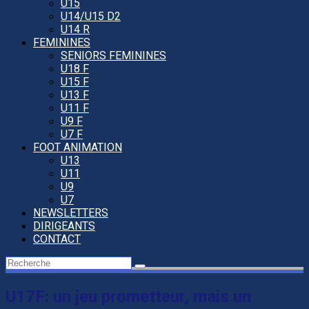
U15
U14/U15 D2
U14 R
FEMININES
SENIORS FEMININES
U18 F
U15 F
U13 F
U11 F
U9 F
U7 F
FOOT ANIMATION
U13
U11
U9
U7
NEWSLETTERS
DIRIGEANTS
CONTACT
U17F: un jeu prometteur, mais un